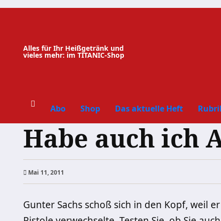
Zum
Inhalt
springen
Alles für Ihr Heißgetränk und
vieles mehr: im TITANIC-Shop
Abo
Shop
Das aktuelle Heft
Rubri
Habe auch ich 
Mai 11, 2011
Gunter Sachs schoß sich in den Kopf, weil e
Pistole verwechselte. Testen Sie, ob Sie au