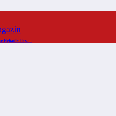
agazin
 Heftartikel lesen.