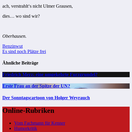
ach, verstrahlt‘s nicht Ulmer Grausen,
dies… wo sind wir?
Oberhausen.
Beitragsnavigation
Benzinwut
Es sind noch Plätze frei
Ähnliche Beiträge
Friedrich Merz: eine umgekehrte Furzgrundel?
Erste Frau an der Spitze der UN?
Der Sonntagscartoon von Holger Weyrauch
Online-Rubriken
Vom Fachmann für Kenner
Humorkritik