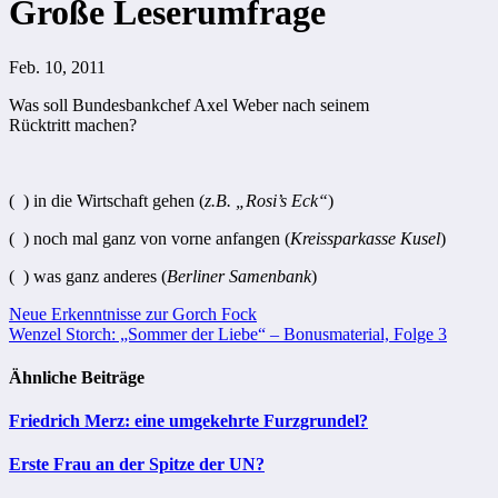
Große Leserumfrage
Feb. 10, 2011
Was soll Bundesbankchef Axel Weber nach seinem
Rücktritt machen?
( ) in die Wirtschaft gehen (
z.B. „Rosi’s Eck“
)
( ) noch mal ganz von vorne anfangen (
Kreissparkasse Kusel
)
( ) was ganz anderes (
Berliner Samenbank
)
Beitragsnavigation
Neue Erkenntnisse zur Gorch Fock
Wenzel Storch: „Sommer der Liebe“ – Bonusmaterial, Folge 3
Ähnliche Beiträge
Friedrich Merz: eine umgekehrte Furzgrundel?
Erste Frau an der Spitze der UN?