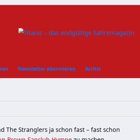
ken
Newsletter abonnieren
Archiv
d The Stranglers ja schon fast – fast schon
on-Brown-Fanclub-Hymne
zu machen…