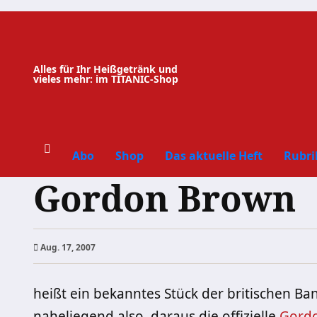
Zum
Inhalt
springen
Alles für Ihr Heißgetränk und
vieles mehr: im TITANIC-Shop
Abo
Shop
Das aktuelle Heft
Rubri
Gordon Brown
Aug. 17, 2007
heißt ein bekanntes Stück der britischen Ban
naheliegend also, daraus die offizielle
Gord