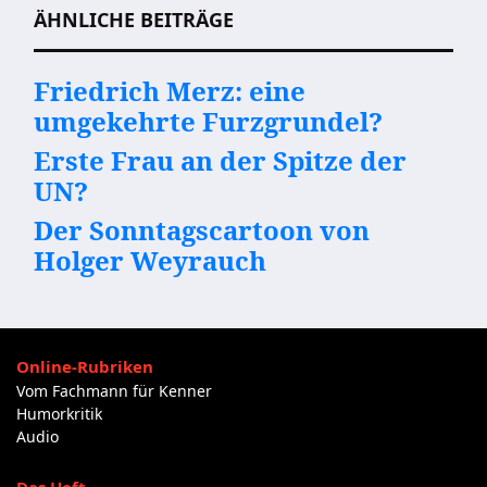
ÄHNLICHE BEITRÄGE
Friedrich Merz: eine
umgekehrte Furzgrundel?
Erste Frau an der Spitze der
UN?
Der Sonntagscartoon von
Holger Weyrauch
Online-Rubriken
Vom Fachmann für Kenner
Humorkritik
Audio