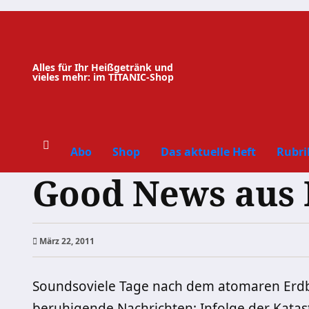
Zum
Inhalt
springen
Alles für Ihr Heißgetränk und
vieles mehr: im TITANIC-Shop
Abo
Shop
Das aktuelle Heft
Rubri
Good News aus
März 22, 2011
Soundsoviele Tage nach dem atomaren Erdb
beruhigende Nachrichten: Infolge der Katast