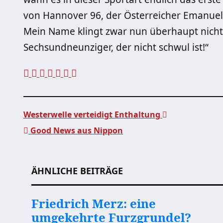
von Hannover 96, der Österreicher Emanuel P
Mein Name klingt zwar nun überhaupt nicht d
Sechsundneunziger, der nicht schwul ist!“
Westerwelle verteidigt Enthaltung
Good News aus Nippon
Beitragsnavigation
ÄHNLICHE BEITRÄGE
Friedrich Merz: eine
umgekehrte Furzgrundel?