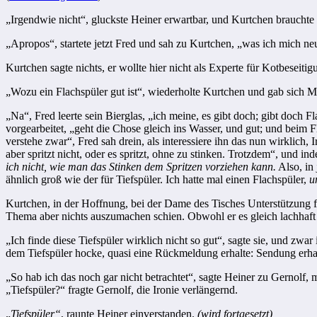
„
Irgendwie nicht“, gluckste Heiner erwartbar, und Kurtchen brauchte e
„
Apropos“, startete jetzt Fred und sah zu Kurtchen, „was ich mich ne
Kurtchen sagte nichts, er wollte hier nicht als Experte für Kotbeseiti
„
Wozu ein Flachspüler gut ist“, wiederholte Kurtchen und gab sich Müh
„
Na“, Fred leerte sein Bierglas, „ich meine, es gibt doch; gibt doch F
vorgearbeitet, „geht die Chose gleich ins Wasser, und gut; und beim Fl
verstehe zwar“, Fred sah drein, als inter­essiere ihn das nun wirklich,
aber spritzt nicht, oder es spritzt, ohne zu stinken. Trotz­dem“, und
ich nicht, wie man das Stinken dem Spritzen vorziehen kann.
Also, in 
ähnlich groß wie der für Tiefspüler. Ich hatte mal einen Flachspüler,
u
Kurtchen, in der Hoffnung, bei der Dame des Tisches Unterstützung fü
Thema aber nichts aus­zumachen schien. Obwohl er es gleich lachhaft f
„
Ich finde diese Tiefspüler wirklich nicht so gut“, sagte sie, und zwa
dem Tiefspüler hocke, quasi eine Rückmeldung erhalte: Sendung erhalt
„
So hab ich das noch gar nicht betrachtet“, sagte Heiner zu Gernolf, m
„Tiefspüler?“ fragte Gernolf, die Ironie verlängernd.
„
Tiefspüler“
, raunte Heiner einverstanden.
(wird fortge­setzt)