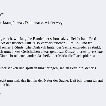
t?“
ihm krampfte was. Dann war es wieder weg.
gte sich, wie lang die Bande hier schon saß, vielleicht hatte Fred
. An der frischen Luft. Also vormals frischen Luft. So. Und ich
 seines T-Shirts, „die Dialektik hinter der Sache: entweder es stinkt,
olisch umwölktes Gesichtchen etwas geradezu Konzentriertes,
„
ver­stehe
n­tracht nebeneinander, das heißt, der Markt für Flachspüler ist
ber stinken und spritzen hinzubringen, sah zu Petra hin, der das
riecht nun mal, das liegt in der Natur der Sache. Daß ich, wenn ich auf
 nicht.“
.