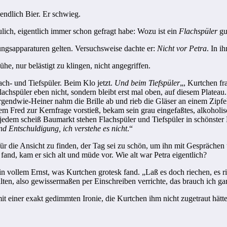
nd­lich Bier. Er schwieg.
ulich, eigentlich immer schon gefragt habe: Wozu ist ein
Flachspüler
gu
gungs­apparaturen gelten. Versuchsweise dachte er:
Nicht vor Petra
. In 
e, nur belästigt zu klingen, nicht angegriffen.
lach- und Tiefspüler. Beim Klo jetzt.
Und beim Tiefspüler
„, Kurtchen fra
achspüler eben nicht, son­dern bleibt erst mal oben, auf diesem Plateau
 Irgendwie-Heiner nahm die Brille ab und rieb die Gläser an einem Zipfel
 indem Fred zur Kernfrage vorstieß, bekam sein grau eingefaßtes, alkoh
jedem scheiß Baumarkt stehen Flachspüler und Tiefspüler in schönster Ei
nd Entschuldigung, ich verstehe es nicht
.“
r die Ansicht zu finden, der Tag sei zu schön, um ihn mit Gesprächen ü
and, kam er sich alt und müde vor. Wie alt war Petra eigentlich?
r in vol­lem Ernst, was Kurtchen grotesk fand. „Laß es doch riechen, es 
en, also gewisserma­ßen per Einschreiben verrichte, das brauch ich gar
it ei­ner exakt gedimmten Ironie, die Kurtchen ihm nicht zugetraut hätte