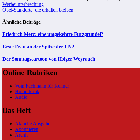
Beitragsnavigation
Werbeunterbrechung
Opel-Standorte, die erhalten bleiben
Ähnliche Beiträge
Friedrich Merz: eine umgekehrte Furzgrundel?
Erste Frau an der Spitze der UN?
Der Sonntagscartoon von Holger Weyrauch
Online-Rubriken
Vom Fachmann für Kenner
Humorkritik
Audio
Das Heft
Aktuelle Ausgabe
Abonnieren
Archiv