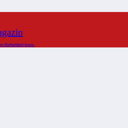
agazin
 Heftartikel lesen.