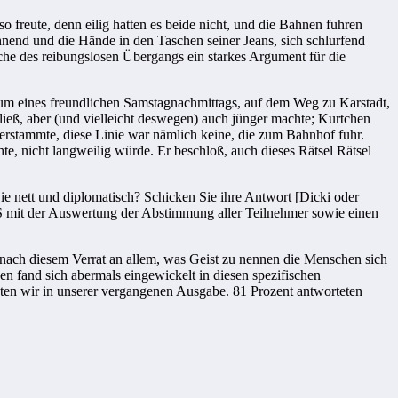
 freute, denn eilig hatten es beide nicht, und die Bahnen fuhren
nend und die Hände in den Ta­schen seiner Jeans, sich schlurfend
che des reibungslosen Übergangs ein starkes Argu­ment für die
blikum eines freundlichen Samstagnachmittags, auf dem Weg zu Karstadt,
ieß, aber (und vielleicht deswegen) auch jünger machte; Kurtchen
erstammte, diese Linie war nämlich keine, die zum Bahnhof fuhr.
, nicht langweilig würde. Er beschloß, auch die­ses Rätsel Rätsel
ie nett und diplomatisch? Schicken Sie ihre Antwort [Dicki oder
S mit der Auswertung der Ab­stimmung aller Teilnehmer sowie einen
nach die­sem Verrat an allem, was Geist zu nennen die Menschen sich
en fand sich aber­mals eingewickelt in diesen spezifischen
gten wir in unserer vergangenen Ausgabe. 81 Prozent antworteten