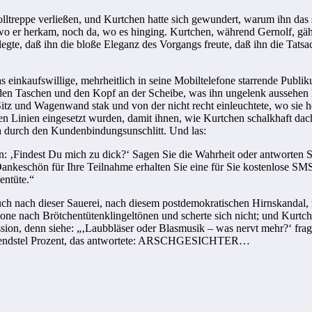
ltrep­pe verließen, und Kurtchen hatte sich gewundert, warum ihn das so
 wo er herkam, noch da, wo es hinging. Kurtchen, während Gernolf, gäh
egte, daß ihn die bloße Eleganz des Vorgangs freute, daß ihn die Tatsa
das ein­kaufswillige, mehrheitlich in seine Mobiltelefone starrende Pu
den Taschen und den Kopf an der Scheibe, was ihn ungelenk aussehen l
itz und Wagenwand stak und von der nicht recht einleuchtete, wo sie h
Linien eingesetzt wurden, damit ihnen, wie Kurtchen schalkhaft dachte
ich durch den Kundenbindungsunschlitt. Und las:
: ‚Fin­dest Du mich zu dick?‘ Sagen Sie die Wahrheit oder antworten S
ankeschön für Ihre Teilnah­me erhalten Sie eine für Sie kostenlose SM
entüte.“
ch nach dieser Sauerei, nach diesem postdemokratischen Hirnskandal, 
hone nach Bröt­chentütenklingeltönen und scherte sich nicht; und Kurtch
sion, denn siehe: „‚Laubbläser oder Blasmusik – was nervt mehr?‘ fra
sendstel Prozent, das antwortete: ARSCHGESICHTER…