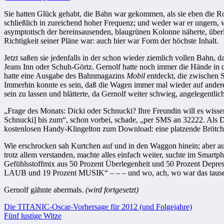
Sie hatten Glück gehabt, die Bahn war gekommen, als sie eben die Rol
schließlich in zurei­chend hoher Frequenz; und weder war er ungern,
asymptotisch der hereinsausenden, blau­grünen Kolonne näherte, überl
Richtigkeit seiner Pläne war: auch hier war Form der höchste Inhalt.
Jetzt saßen sie jedenfalls in der schon wieder ziemlich vollen Bahn, 
Jeans Inn oder Schuh-Görtz. Gernolf hatte noch immer die Hände in 
hatte eine Ausgabe des Bahnma­gazins
Mobil
entdeckt, die zwischen S
Immerhin konnte es sein, daß die Wagen immer mal wieder auf anderen 
sein zu lassen und blätterte, da Gernolf weiter schwieg, an­gelegentl
„Frage des Monats: Dicki oder Schnucki? Ihre Freundin will es wissen
Schnucki] bis zum“, schon vorbei, schade, „per SMS an 32222. Als D
kostenlosen Handy-Klingelton zum Download: eine platzende Brötch
Wie erschrocken sah Kurtchen auf und in den Waggon hinein; aber au
trotz allem verstanden, machte alles einfach weiter, suchte im Smartp
Gefühlsstoffmix aus 50 Prozent Überlegenheit und 50 Prozent Depres
LAUB und 19 Prozent MUSIK“ – – – und wo, ach, wo war das tau
Gernolf gähnte abermals.
(wird fortgesetzt)
Beitragsnavigation
Die TITANIC-Oscar-Vorhersage für 2012 (und Folgejahre)
Fünf lustige Witze