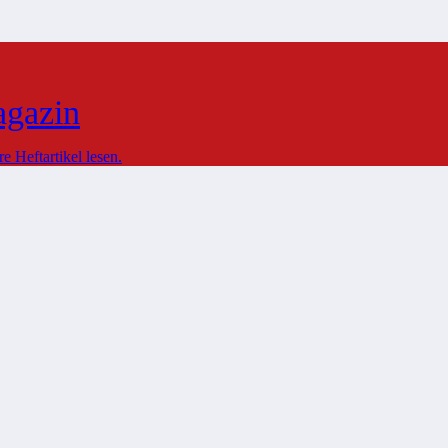
agazin
 Heftartikel lesen.