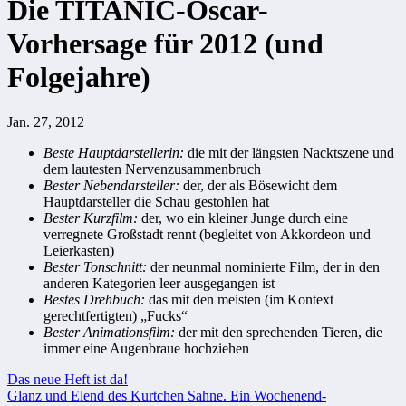
Die TITANIC-Oscar-
Vorhersage für 2012 (und
Folgejahre)
Jan. 27, 2012
Beste Hauptdarstellerin:
die mit der längsten Nacktszene und
dem lautesten Nervenzusammenbruch
Bester Nebendarsteller:
der, der als Bösewicht dem
Hauptdarsteller die Schau gestohlen hat
Bester Kurzfilm:
der, wo ein kleiner Junge durch eine
verregnete Großstadt rennt (begleitet von Akkordeon und
Leierkasten)
Bester Tonschnitt:
der neunmal nominierte Film, der in den
anderen Kategorien leer ausgegangen ist
Bestes Drehbuch:
das mit den meisten (im Kontext
gerechtfertigten) „Fucks“
Bester Animationsfilm:
der mit den sprechenden Tieren, die
immer eine Augenbraue hochziehen
Beitragsnavigation
Das neue Heft ist da!
Glanz und Elend des Kurtchen Sahne. Ein Wochenend-