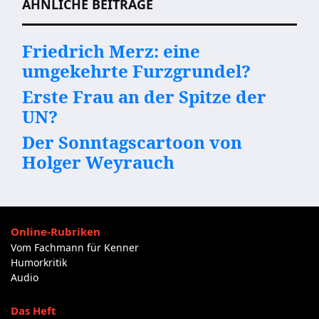
ÄHNLICHE BEITRÄGE
Friedrich Merz: eine
umgekehrte Furzgrundel?
Erste Frau an der Spitze der
UN?
Der Sonntagscartoon von
Holger Weyrauch
Online-Rubriken
Vom Fachmann für Kenner
Humorkritik
Audio
Das Heft