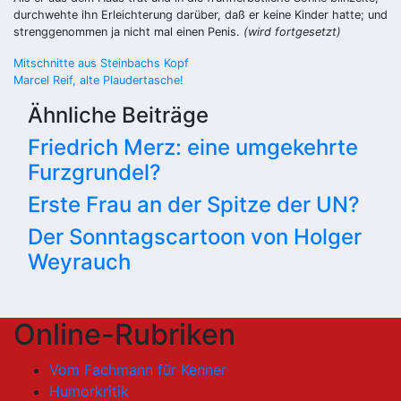
durchwehte ihn Erleichterung darüber, daß er keine Kinder hatte; und
strenggenommen ja nicht mal einen Penis.
(wird fortgesetzt)
Beitragsnavigation
Mitschnitte aus Steinbachs Kopf
Marcel Reif, alte Plaudertasche!
Ähnliche Beiträge
Friedrich Merz: eine umgekehrte
Furzgrundel?
Erste Frau an der Spitze der UN?
Der Sonntagscartoon von Holger
Weyrauch
Online-Rubriken
Vom Fachmann für Kenner
Humorkritik