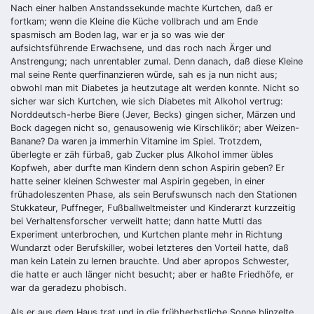
Nach einer halben Anstandssekunde machte Kurtchen, daß er
fortkam; wenn die Kleine die Küche vollbrach und am Ende
spasmisch am Boden lag, war er ja so was wie der
aufsichtsführende Erwachsene, und das roch nach Ärger und
Anstrengung; nach unrentabler zumal. Denn danach, daß diese Kleine
mal seine Rente querfinanzieren würde, sah es ja nun nicht aus;
obwohl man mit Diabetes ja heutzutage alt werden konnte. Nicht so
sicher war sich Kurtchen, wie sich Diabetes mit Alkohol vertrug:
Norddeutsch-herbe Biere (Jever, Becks) gingen sicher, Märzen und
Bock dagegen nicht so, genausowenig wie Kirschlikör; aber Weizen-
Banane? Da waren ja immerhin Vitamine im Spiel. Trotzdem,
überlegte er zäh fürbaß, gab Zucker plus Alkohol immer übles
Kopfweh, aber durfte man Kindern denn schon Aspirin geben? Er
hatte seiner kleinen Schwester mal Aspirin gegeben, in einer
frühadoleszenten Phase, als sein Berufswunsch nach den Stationen
Stukkateur, Puffneger, Fußballweltmeister und Kinderarzt kurzzeitig
bei Verhaltensforscher verweilt hatte; dann hatte Mutti das
Experiment unterbrochen, und Kurtchen plante mehr in Richtung
Wundarzt oder Berufskiller, wobei letzteres den Vorteil hatte, daß
man kein Latein zu lernen brauchte. Und aber apropos Schwester,
die hatte er auch länger nicht besucht; aber er haßte Friedhöfe, er
war da geradezu phobisch.
Als er aus dem Haus trat und in die frühherbstliche Sonne blinzelte,