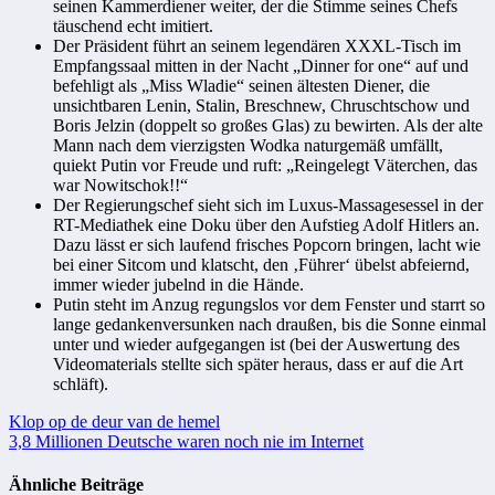
seinen Kammerdiener weiter, der die Stimme seines Chefs
täuschend echt imitiert.
Der Präsident führt an seinem legendären XXXL-Tisch im
Empfangssaal mitten in der Nacht „Dinner for one“ auf und
befehligt als „Miss Wladie“ seinen ältesten Diener, die
unsichtbaren Lenin, Stalin, Breschnew, Chruschtschow und
Boris Jelzin (doppelt so großes Glas) zu bewirten. Als der alte
Mann nach dem vierzigsten Wodka naturgemäß umfällt,
quiekt Putin vor Freude und ruft: „Reingelegt Väterchen, das
war Nowitschok!!“
Der Regierungschef sieht sich im Luxus-Massagesessel in der
RT-Mediathek eine Doku über den Aufstieg Adolf Hitlers an.
Dazu lässt er sich laufend frisches Popcorn bringen, lacht wie
bei einer Sitcom und klatscht, den ‚Führer‘ übelst abfeiernd,
immer wieder jubelnd in die Hände.
Putin steht im Anzug regungslos vor dem Fenster und starrt so
lange gedankenversunken nach draußen, bis die Sonne einmal
unter und wieder aufgegangen ist (bei der Auswertung des
Videomaterials stellte sich später heraus, dass er auf die Art
schläft).
Beitragsnavigation
Klop op de deur van de hemel
3,8 Millionen Deutsche waren noch nie im Internet
Ähnliche Beiträge