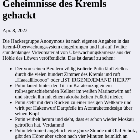
Geheimnisse des Kremls
gehackt
Apr. 8, 2022
Die Hackergruppe Anonymous ist nach eigenen Angaben in das
Kreml-Überwachungssystem eingedrungen und hat auf Twitter
stundenlanges Videomaterial von Überwachungskameras aus der
Höhle des Löwen veröffentlicht. Das ist darauf zu sehen:
Der von seinen Beratern völlig isolierte Putin läuft ziellos
durch die vielen hundert Zimmer des Kremls und ruft
„Haaaallllooooo“ oder „IST IRGENDJEMAND HIER??“
Putin lauert hinter der Tür im Karateanzug einem
rollwagenschiebenden Kellner im weißen Marinezwirn auf
und streckt ihn mit einem akrobatischen Fußtritt nieder.
Putin steht mit dem Rücken zu einer riesigen Weltkarte und
wirft per Hakenwurf Dartpfeile im Atomraketendesign über
seinen Kopf.
Putin wirbelt herum und sieht, dass er schon wieder Moskau
getroffen hat. Verdammt!
Putin telefoniert angeblich eine ganze Stunde mit Olaf Scholz,
gibt den Hörer aber schon nach vier Minuten heimlich an