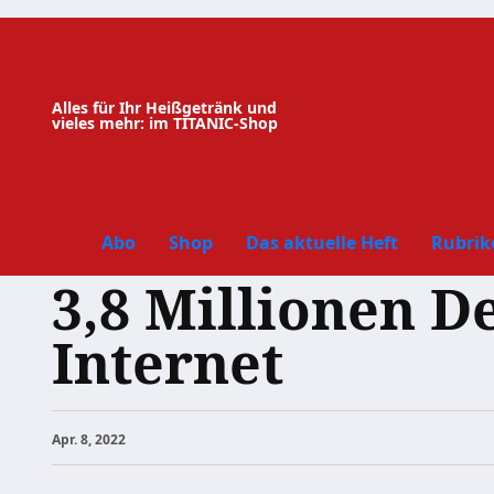
Zum
Inhalt
springen
Alles für Ihr Heißgetränk und
vieles mehr: im TITANIC-Shop
Abo
Shop
Das aktuelle Heft
Rubrik
3,8 Millionen D
Internet
Apr. 8, 2022