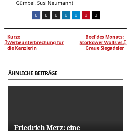
Gümbel, Susi Neumann)
Kurze
Beef des Monats:
Werbeunterbrechung für
Storkower Wolfs vs.
die Kanzlerin
Graue Siegadeler
Beitragsnavigation
ÄHNLICHE BEITRÄGE
Friedrich Merz: eine