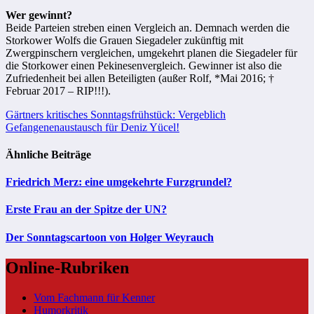
Wer gewinnt?
Beide Parteien streben einen Vergleich an. Demnach werden die
Storkower Wolfs die Grauen Siegadeler zukünftig mit
Zwergpinschern vergleichen, umgekehrt planen die Siegadeler für
die Storkower einen Pekinesenvergleich. Gewinner ist also die
Zufriedenheit bei allen Beteiligten (außer Rolf, *Mai 2016; †
Februar 2017 – RIP!!!).
Beitragsnavigation
Gärtners kritisches Sonntagsfrühstück: Vergeblich
Gefangenenaustausch für Deniz Yücel!
Ähnliche Beiträge
Friedrich Merz: eine umgekehrte Furzgrundel?
Erste Frau an der Spitze der UN?
Der Sonntagscartoon von Holger Weyrauch
Online-Rubriken
Vom Fachmann für Kenner
Humorkritik