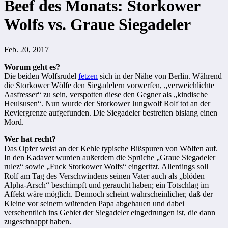
Beef des Monats: Storkower
Wolfs vs. Graue Siegadeler
Feb. 20, 2017
Worum geht es?
Die beiden Wolfsrudel
fetzen
sich in der Nähe von Berlin. Während
die Storkower Wölfe den Siegadelern vorwerfen, „verweichlichte
Aasfresser“ zu sein, verspotten diese den Gegner als „kindische
Heulsusen“. Nun wurde der Storkower Jungwolf Rolf tot an der
Reviergrenze aufgefunden. Die Siegadeler bestreiten bislang einen
Mord.
Wer hat recht?
Das Opfer weist an der Kehle typische Bißspuren von Wölfen auf.
In den Kadaver wurden außerdem die Sprüche „Graue Siegadeler
rulez“ sowie „Fuck Storkower Wolfs“ eingeritzt. Allerdings soll
Rolf am Tag des Verschwindens seinen Vater auch als „blöden
Alpha-Arsch“ beschimpft und geraucht haben; ein Totschlag im
Affekt wäre möglich. Dennoch scheint wahrscheinlicher, daß der
Kleine vor seinem wütenden Papa abgehauen und dabei
versehentlich ins Gebiet der Siegadeler eingedrungen ist, die dann
zugeschnappt haben.