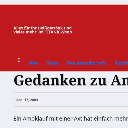
Zum
Inhalt
springen
Alles für Ihr Heißgetränk und
vieles mehr: im TITANIC-Shop
Abo
Shop
Das aktuelle Heft
Rubri
Gedanken zu A
Sep. 17, 2009
Ein Amoklauf mit einer Axt hat einfach mehr 