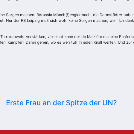
reine Sorgen machen. Borussia Mönch(!)engladbach, die Darmstädter habe
n tut. Nur der RB Leipzig muß sich wohl keine Sorgen machen, weil: Ich d
rorabwehr verstärken, vielleicht kann der de Maizière mal eine Fünferkette
en, kämpfen! Dahin gehen, wo es weh tut! In jeden Knall werfen! Und zur 
Erste Frau an der Spitze der UN?