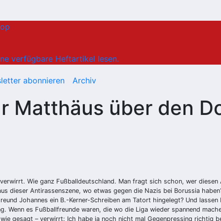
hop
ne verfügbare Heftartikel lesen.
letter abonnieren
Archiv
r Matthäus über den D
verwirrt. Wie ganz Fußballdeutschland. Man fragt sich schon, wer diese
 aus dieser Antirassenszene, wo etwas gegen die Nazis bei Borussia habe
 Freund Johannes ein B.-Kerner-Schreiben am Tatort hingelegt? Und lassen 
g. Wenn es Fußballfreunde waren, die wo die Liga wieder spannend mache
wie gesagt – verwirrt: Ich habe ja noch nicht mal Gegenpressing richtig be