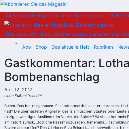
Zum
Alles für Ihr Heißgetränk und vieles mehr: im TITANIC-S
Inhalt
springen
Das neue Heft ist da!
Aktuelle Ausgabe ansehen und onli
Abo
Shop
Das aktuelle Heft
Rubriken
News
Gastkommentar: Lotha
Bombenanschlag
Apr. 12, 2017
Liebe Fußballfreunde!
Bumm. Das hat reingehauen. Ein Loddarmatthäus ist erschrocken. Und 
hat!? Die überhasteten Angreifer des Islamitischen Staates oder Leute
einzigen wichtigen Ausländer im Verein, die Spieler? Weshalb hat mein
am Tatort zurück, „tödliche Pässe“ sozusagen, hehehaha… Tschuldigun
Bayern angegriffen? Den Uli Hoeneß zu Beispiel… Ich schweife ab, bin – 