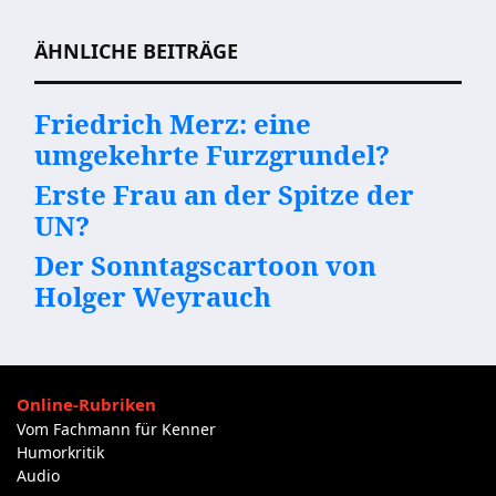
ÄHNLICHE BEITRÄGE
Friedrich Merz: eine
umgekehrte Furzgrundel?
Erste Frau an der Spitze der
UN?
Der Sonntagscartoon von
Holger Weyrauch
Online-Rubriken
Vom Fachmann für Kenner
Humorkritik
Audio