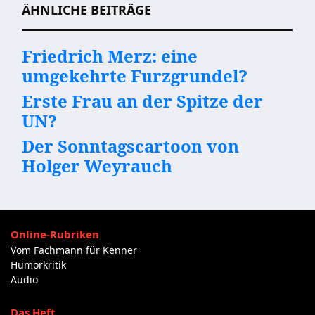
ÄHNLICHE BEITRÄGE
Friedrich Merz: eine
umgekehrte Furzgrundel?
Erste Frau an der Spitze der
UN?
Der Sonntagscartoon von
Holger Weyrauch
Online-Rubriken
Vom Fachmann für Kenner
Humorkritik
Audio
Das Heft