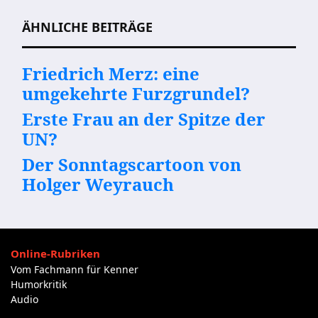
ÄHNLICHE BEITRÄGE
Friedrich Merz: eine
umgekehrte Furzgrundel?
Erste Frau an der Spitze der
UN?
Der Sonntagscartoon von
Holger Weyrauch
Online-Rubriken
Vom Fachmann für Kenner
Humorkritik
Audio