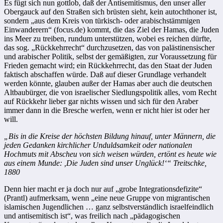
Es fügt sich nun gottlob, daß der Antisemitismus, den unser aller
Obergauck auf den Straßen sich brüsten sieht, kein autochthoner ist,
sondern „aus dem Kreis von türkisch- oder arabischstämmigen
Einwanderern“ (focus.de) kommt, die das Ziel der Hamas, die Juden
ins Meer zu treiben, rundum unterstützen, wobei es reichen dürfte,
das sog. „Rückkehrrecht“ durchzusetzen, das von palästinensischer
und arabischer Politik, selbst der gemäßigten, zur Voraussetzung für
Frieden gemacht wird; ein Rückkehrrecht, das den Staat der Juden
faktisch abschaffen würde. Daß auf dieser Grundlage verhandelt
werden könnte, glauben außer der Hamas aber auch die deutschen
Altbaubürger, die von israelischer Siedlungspolitik alles, vom Recht
auf Rückkehr lieber gar nichts wissen und sich für den Araber
immer dann in die Bresche werfen, wenn er nicht hier ist oder her
will.
„Bis in die Kreise der höchsten Bildung hinauf, unter Männern, die
jeden Gedanken kirchlicher Unduldsamkeit oder nationalen
Hochmuts mit Abscheu von sich weisen würden, ertönt es heute wie
aus einem Munde: ,Die Juden sind unser Unglück!‘“ Treitschke,
1880
Denn hier macht er ja doch nur auf „grobe Integrationsdefizite“
(Prantl) aufmerksam, wenn „eine neue Gruppe von migrantischen
islamischen Jugendlichen … ganz selbstverständlich israelfeindlich
und antisemitisch ist“, was freilich nach „pädagogischen