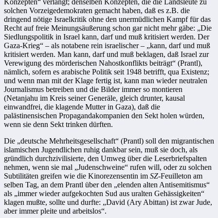
Konzepten“ verlangt; denselben Konzepten, die die Landsleute zu
solchen Vorzeigedemokraten gemacht haben, daß es z.B. die
dringend nötige Israelkritik ohne den unermüdlichen Kampf für das
Recht auf freie Meinungsäußerung schon gar nicht mehr gäbe: „Die
Siedlungspolitik in Israel kann, darf und muß kritisiert werden. Der
Gaza-Krieg“ – als notabene rein israelischer – „kann, darf und muß
kritisiert werden. Man kann, darf und muß beklagen, daß Israel zur
Verewigung des mörderischen Nahostkonflikts beiträgt“ (Prantl),
nämlich, sofern es arabische Politik seit 1948 betrifft, qua Existenz;
und wenn man mit der Klage fertig ist, kann man wieder neutralen
Journalismus betreiben und die Bilder immer so montieren
(Netanjahu im Kreis seiner Generäle, gleich drunter, kausal
einwandfrei, die klagende Mutter in Gaza), daß die
palästinensischen Propagandakompanien den Sekt holen würden,
wenn sie denn Sekt trinken dürften.
Die „deutsche Mehrheitsgesellschaft“ (Prantl) soll den migrantischen
islamischen Jugendlichen ruhig dankbar sein, muß sie doch, als
gründlich durchzivilisierte, den Umweg über die Leserbriefspalten
nehmen, wenn sie mal „Judenschweine“ rufen will, oder zu solchen
Subtilitäten greifen wie die Kinorezensentin im
SZ
-Feuilleton am
selben Tag, an dem Prantl über den „elenden alten Antisemitismus“
als „immer wieder aufgekochten Sud aus uralten Gehässigkeiten“
klagen mußte, sollte und durfte: „David (Ary Abittan) ist zwar Jude,
aber immer pleite und arbeitslos“.