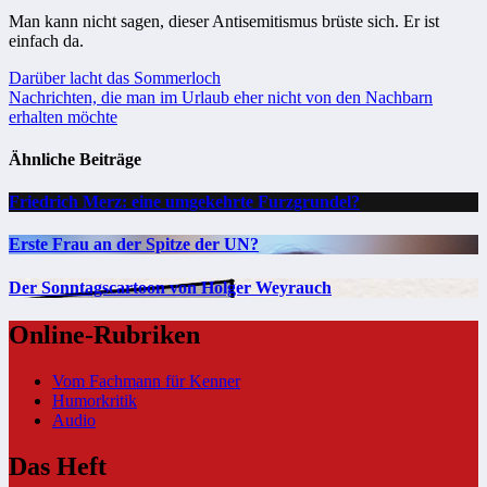
Man kann nicht sagen, dieser Antisemitismus brüste sich. Er ist
einfach da.
Beitragsnavigation
Darüber lacht das Sommerloch
Nachrichten, die man im Urlaub eher nicht von den Nachbarn
erhalten möchte
Ähnliche Beiträge
Friedrich Merz: eine umgekehrte Furzgrundel?
Erste Frau an der Spitze der UN?
Der Sonntagscartoon von Holger Weyrauch
Online-Rubriken
Vom Fachmann für Kenner
Humorkritik
Audio
Das Heft