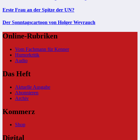
Erste Frau an der Spitze der UN?
Der Sonntagscartoon von Holger Weyrauch
Online-Rubriken
Vom Fachmann für Kenner
Humorkritik
Audio
Das Heft
Aktuelle Ausgabe
Abonnieren
Archiv
Kommerz
Shop
Digital