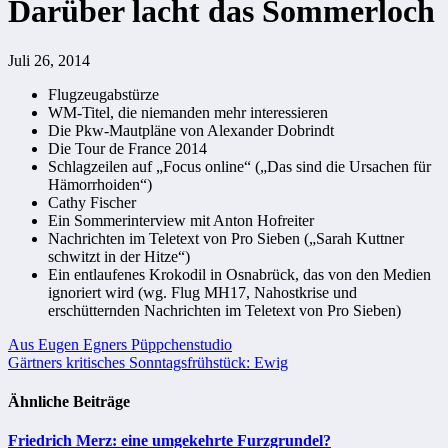
Darüber lacht das Sommerloch
Juli 26, 2014
Flugzeugabstürze
WM-Titel, die niemanden mehr interessieren
Die Pkw-Mautpläne von Alexander Dobrindt
Die Tour de France 2014
Schlagzeilen auf „Focus online“ („Das sind die Ursachen für
Hämorrhoiden“)
Cathy Fischer
Ein Sommerinterview mit Anton Hofreiter
Nachrichten im Teletext von Pro Sieben („Sarah Kuttner
schwitzt in der Hitze“)
Ein entlaufenes Krokodil in Osnabrück, das von den Medien
ignoriert wird (wg. Flug MH17, Nahostkrise und
erschütternden Nachrichten im Teletext von Pro Sieben)
Beitragsnavigation
Aus Eugen Egners Püppchenstudio
Gärtners kritisches Sonntagsfrühstück: Ewig
Ähnliche Beiträge
Friedrich Merz: eine umgekehrte Furzgrundel?