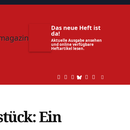
Das neue Heft ist
da!
Aktuelle Ausgabe ansehen
und online verfügbare
Heftartikel lesen.
tück: Ein