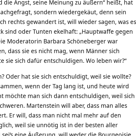
 die Angst, seine Meinung zu äußern“ heißt, hat
 nachgefragt, sondern wiedergekäut, denn sein
ach rechts gewandert ist, will wieder sagen, was e
ck sind oder Tunten ekelhaft: „Hauptwaffe gegen
. Die Moderatorin Barbara Schöneberger war
ben, dass sie es nicht mag, wenn Männer sich
 sie sich dafür entschuldigen. Wo leben wir?“
Oder hat sie sich entschuldigt, weil sie wollte?
usammen, wenn der Tag lang ist, und heute wird
cht möchte man sich dann entschuldigen, weil sich
chweren. Martenstein will aber, dass man alles
t. Er will, dass man nicht mal mehr auf den
h, weil sie unnötig ist in der besten aller
sei’s eine Äußerung, will weder die Bourgeoisie