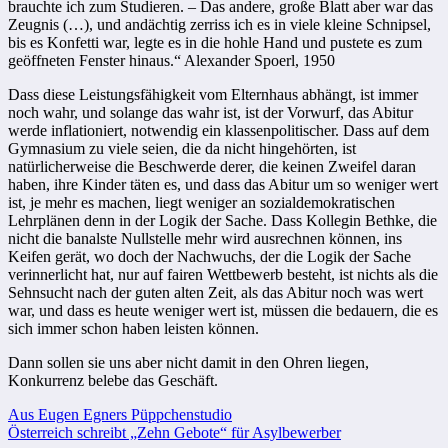
brauchte ich zum Studieren. – Das andere, große Blatt aber war das
Zeugnis (…), und andächtig zerriss ich es in viele kleine Schnipsel,
bis es Konfetti war, legte es in die hohle Hand und pustete es zum
geöffneten Fenster hinaus.“ Alexander Spoerl, 1950
Dass diese Leistungsfähigkeit vom Elternhaus abhängt, ist immer
noch wahr, und solange das wahr ist, ist der Vorwurf, das Abitur
werde inflationiert, notwendig ein klassenpolitischer. Dass auf dem
Gymnasium zu viele seien, die da nicht hingehörten, ist
natürlicherweise die Beschwerde derer, die keinen Zweifel daran
haben, ihre Kinder täten es, und dass das Abitur um so weniger wert
ist, je mehr es machen, liegt weniger an sozialdemokratischen
Lehrplänen denn in der Logik der Sache. Dass Kollegin Bethke, die
nicht die banalste Nullstelle mehr wird ausrechnen können, ins
Keifen gerät, wo doch der Nachwuchs, der die Logik der Sache
verinnerlicht hat, nur auf fairen Wettbewerb besteht, ist nichts als die
Sehnsucht nach der guten alten Zeit, als das Abitur noch was wert
war, und dass es heute weniger wert ist, müssen die bedauern, die es
sich immer schon haben leisten können.
Dann sollen sie uns aber nicht damit in den Ohren liegen,
Konkurrenz belebe das Geschäft.
Beitragsnavigation
Aus Eugen Egners Püppchenstudio
Österreich schreibt „Zehn Gebote“ für Asylbewerber