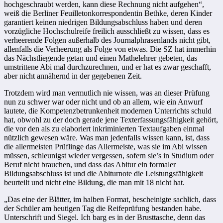
hochgeschraubt werden, kann diese Rechnung nicht aufgehen“,
weiß die Berliner Feuilletonkorrespondentin Bethke, deren Kinder
garantiert keinen niedrigen Bildungsabschluss haben und deren
vorzügliche Hochschulreife freilich ausschließt zu wissen, dass es
verheerende Folgen außerhalb des Journalphrasenlands nicht gibt,
allenfalls die Verheerung als Folge von etwas. Die SZ hat immerhin
das Nächstliegende getan und einen Mathelehrer gebeten, das
umstrittene Abi mal durchzurechnen, und er hat es zwar geschafft,
aber nicht annähernd in der gegebenen Zeit.
Trotzdem wird man vermutlich nie wissen, was an dieser Prüfung
nun zu schwer war oder nicht und ob an allem, wie ein Anwurf
lautete, die Kompetenzbetrunkenheit modernen Unterrichts schuld
hat, obwohl zu der doch gerade jene Texterfassungsfähigkeit gehört,
die vor den als zu elaboriert inkriminierten Textaufgaben einmal
nützlich gewesen wäre. Was man jedenfalls wissen kann, ist, dass
die allermeisten Prüflinge das Allermeiste, was sie im Abi wissen
müssen, schleunigst wieder vergessen, sofern sie’s in Studium oder
Beruf nicht brauchen, und dass das Abitur ein formaler
Bildungsabschluss ist und die Abiturnote die Leistungsfähigkeit
beurteilt und nicht eine Bildung, die man mit 18 nicht hat.
„Das eine der Blätter, im halben Format, bescheinigte sachlich, dass
der Schüler am heutigen Tag die Reifeprüfung bestanden habe.
Unterschrift und Siegel. Ich barg es in der Brusttasche, denn das