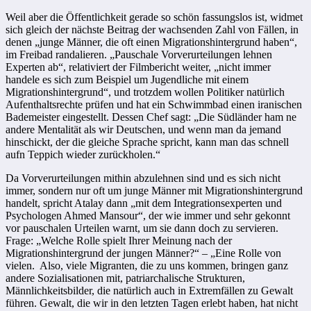
Weil aber die Öffentlichkeit gerade so schön fassungslos ist, widmet
sich gleich der nächste Beitrag der wachsenden Zahl von Fällen, in
denen „junge Männer, die oft einen Migrationshintergrund haben“,
im Freibad randalieren. „Pauschale Vorverurteilungen lehnen
Experten ab“, relativiert der Filmbericht weiter, „nicht immer
handele es sich zum Beispiel um Jugendliche mit einem
Migrationshintergrund“, und trotzdem wollen Politiker natürlich
Aufenthaltsrechte prüfen und hat ein Schwimmbad einen iranischen
Bademeister eingestellt. Dessen Chef sagt: „Die Südländer ham ne
andere Mentalität als wir Deutschen, und wenn man da jemand
hinschickt, der die gleiche Sprache spricht, kann man das schnell
aufn Teppich wieder zurückholen.“
Da Vorverurteilungen mithin abzulehnen sind und es sich nicht
immer, sondern nur oft um junge Männer mit Migrationshintergrund
handelt, spricht Atalay dann „mit dem Integrationsexperten und
Psychologen Ahmed Mansour“, der wie immer und sehr gekonnt
vor pauschalen Urteilen warnt, um sie dann doch zu servieren.
Frage: „Welche Rolle spielt Ihrer Meinung nach der
Migrationshintergrund der jungen Männer?“ – „Eine Rolle von
vielen. Also, viele Migranten, die zu uns kommen, bringen ganz
andere Sozialisationen mit, patriarchalische Strukturen,
Männlichkeitsbilder, die natürlich auch in Extremfällen zu Gewalt
führen. Gewalt, die wir in den letzten Tagen erlebt haben, hat nicht