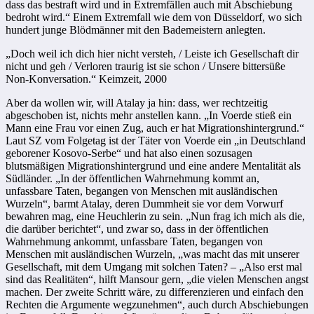
dass das bestraft wird und in Extremfällen auch mit Abschiebung
bedroht wird.“ Einem Extremfall wie dem von Düsseldorf, wo sich
hundert junge Blödmänner mit den Bademeistern anlegten.
„Doch weil ich dich hier nicht versteh, / Leiste ich Gesellschaft dir
nicht und geh / Verloren traurig ist sie schon / Unsere bittersüße
Non-Konversation.“ Keimzeit, 2000
Aber da wollen wir, will Atalay ja hin: dass, wer rechtzeitig
abgeschoben ist, nichts mehr anstellen kann. „In Voerde stieß ein
Mann eine Frau vor einen Zug, auch er hat Migrationshintergrund.“
Laut SZ vom Folgetag ist der Täter von Voerde ein „in Deutschland
geborener Kosovo-Serbe“ und hat also einen sozusagen
blutsmäßigen Migrationshintergrund und eine andere Mentalität als
Südländer. „In der öffentlichen Wahrnehmung kommt an,
unfassbare Taten, begangen von Menschen mit ausländischen
Wurzeln“, barmt Atalay, deren Dummheit sie vor dem Vorwurf
bewahren mag, eine Heuchlerin zu sein. „Nun frag ich mich als die,
die darüber berichtet“, und zwar so, dass in der öffentlichen
Wahrnehmung ankommt, unfassbare Taten, begangen von
Menschen mit ausländischen Wurzeln, „was macht das mit unserer
Gesellschaft, mit dem Umgang mit solchen Taten? – „Also erst mal
sind das Realitäten“, hilft Mansour gern, „die vielen Menschen angst
machen. Der zweite Schritt wäre, zu differenzieren und einfach den
Rechten die Argumente wegzunehmen“, auch durch Abschiebungen