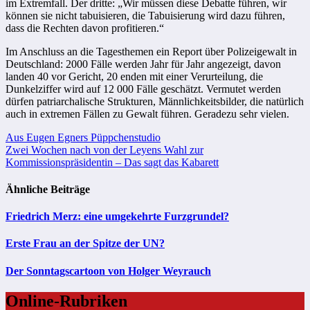
im Extremfall. Der dritte: „Wir müssen diese Debatte führen, wir
können sie nicht tabuisieren, die Tabuisierung wird dazu führen,
dass die Rechten davon profitieren.“
Im Anschluss an die Tagesthemen ein Report über Polizeigewalt in
Deutschland: 2000 Fälle werden Jahr für Jahr angezeigt, davon
landen 40 vor Gericht, 20 enden mit einer Verurteilung, die
Dunkelziffer wird auf 12 000 Fälle geschätzt. Vermutet werden
dürfen patriarchalische Strukturen, Männlichkeitsbilder, die natürlich
auch in extremen Fällen zu Gewalt führen. Geradezu sehr vielen.
Beitragsnavigation
Aus Eugen Egners Püppchenstudio
Zwei Wochen nach von der Leyens Wahl zur
Kommissionspräsidentin – Das sagt das Kabarett
Ähnliche Beiträge
Friedrich Merz: eine umgekehrte Furzgrundel?
Erste Frau an der Spitze der UN?
Der Sonntagscartoon von Holger Weyrauch
Online-Rubriken