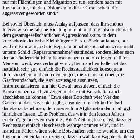
nur mit Flüchtlingen und Migration zu tun, sondern auch mit
Jugendkultur, mit den Diskursen in dieser Gesellschaft, die
aggressiver geworden sind.“
Bei soviel Übersicht muss Atalay aufpassen, dass Ihr schönes
Interview keine falsche Richtung nimmt, und fragt also nicht nach
dem gesamtgesellschaftlichen Aggressionsdiskurs, in dem
kurzbehoste deutsche Kleinbürger z.B. zu pöbeln anfangen, nur
weil im Fahrradmarkt die Reparaturannahme ausnahmsweise nicht
unterm Schild „Reparaturannahme“ stattfindet, sondern lieber nach
den ausländerrechtlichen Konsequenzen und ob die denn hülfen.
Mansour weiß, was verlangt wird: „Bei manchen Fällen ist das
natürlich sehr gut, einfach die Rechtsstaatlichkeit konsequent
durchzuziehen, und auch denjenigen, die zu uns kommen, die
Gastfreundschaft, die Asyl sozusagen ausnutzen,
instrumentalisieren, um hier Gewalt auszuleben, einfach die
Konsequenzen auch zu zeigen und sie mit Botschaften auch
abschieben zu können.“ Etwa einer Botschaft wie: Wer das
Gastrecht, das es gar nicht gibt, ausnutzt, um sich im Freibad
danebenzubenehmen, der muss sich in Afghanistan dann halt ggf.
hinrichten lassen. „Das Problem, das wir in den letzten Jahren
erleben“, gerade wenn wir die „Bild“-Zeitung lesen, „ist, dass der
Rechtsstaat einfach als schwach wahrgenommen wird, und in
manchen Fällen wären solche Botschaften sehr notwendig, um den
Jugendlichen einfach zu zeigen, dass Gewalt kein Bagatelldelikt ist,