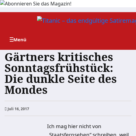
Zum
Inhalt
springen
Gärtners kritisches
Sonntagsfrühstück:
Die dunkle Seite des
Mondes
Juli 16, 2017
Ich mag hier nicht von
„Staatsfernsehen“ schreiben, weil