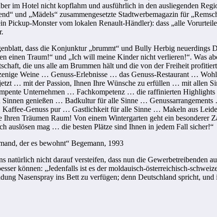
aber im Hotel nicht kopflahm und ausführlich in den ausliegenden Regi
nnend“ und „Mädels“ zusammengesetzte Stadtwerbemagazin für „Remsc
r ein Pickup-Monster vom lokalen Renault-Händler): dass „alle Vorurt
r.
orgenblatt, dass die Konjunktur „brummt“ und Bully Herbig neuerdings 
en einen Traum!“ und „Ich will meine Kinder nicht verlieren!“. Was 
irtschaft, die uns alle am Brummen hält und die von der Freiheit profitie
zenige Weine … Genuss-Erlebnisse … das Genuss-Restaurant … Wohlfü
jetzt … mit der Passion, Ihnen Ihre Wünsche zu erfüllen … mit allen
kompente Unternehmen … Fachkompetenz … die raffinierten Highlights
innen genießen … Badkultur für alle Sinne … Genussarrangements … La
ffee-Genuss pur … Gastlichkeit für alle Sinne … Makeln aus Leidens
e Ihren Träumen Raum! Von einem Wintergarten geht ein besonderer Zaub
ch auslösen mag … die besten Plätze sind Ihnen in jedem Fall sicher!“
Niemand, der es bewohnt“ Begemann, 1993
natürlich nicht darauf versteifen, dass nun die Gewerbetreibenden au
sser können: „Jedenfalls ist es der moldauisch-österreichisch-schweize
dung Nasenspray ins Bett zu verfügen; denn Deutschland spricht, und i