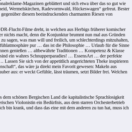
onalreklame-Magazinen geblättert und sich etwa über das so gut wie
heid, Wermelskirchen, Radevormwald, Hückeswagen“ gefreut. Bester
eile gegenüber diesem beeindruckenden charmanten Riesen von
DDR-Flucht-Filme dreht, in welchen aus Herbigs früherer komischer
aber nichts macht, denn die Konjunktur brummt nun mal aus Gründen
rt zu sagen, was man will und freilich, um schlechterdings mitzuhalten,
hlatmosphäre pur … das ist die Philosophie … Urlaub für die Sinne
 Sinnen genießen … altbewährte Traditionen … Kompetenz & Klasse
 sind ein wahres Schnupperparadies! … EssensArt … der perfekte
ssen Sie sich von der appetitlich angerichteten Theke inspirieren
chaft“, das wäre ja direkt mein Favorit gewesen: Makeln aus
er aus: er weckt Gefühle, lässt träumen, setzt Bilder frei. Welchen
s dem schönen Bergischen Land die kapitalistische Sprachlosigkeit
rischen Violonistin ein Bedürfnis, aus dem starren Orchesterbetrieb
ch bin krank, und dass das eine mit dem anderen zu tun hat, muss ich