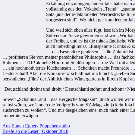
Erkältung einzufangen, andernfalls hätte man 
vollständig aus den Vokabeln „Trend“, „spa
Satz (aus der redaktionellen Werbestrecke fü
vorgestern sind“. Wo nicht gar vom letzten Jah
Und weil sich eben alles fügt, lese ich im M
Subversion Sätze geworden sind wie „Wir hatt
der Freiheit, und es ist die mittelständische W
auch unbedingt muss: „Entspannte Drinks & s
… das Besondere genießen … die Zukunft ist 
… profitieren Sie von meiner persönlichen Philosophie … das fach
Rahmen … TOP aktuelle Hör- und Sehlösungen … die Welt mit allen S
… ein hochmotiviertes Küchenteam … Schenken macht Freun(d)e … Ka
Leidenschaft! Aber die Konkurrenz schläft natürlich nicht: „Geben Si
persönlichen ,Film’ der Anblick eines Wintergartens in Ihrem Kopf au
„Deutschland dröhnt und droht / Deutschland stöhnt und schont / 
Soweit „SchauinsLand – das Bergische Magazin“; doch wollen wir uns 
selbst wären, wo’s noch die Vollprofis vom SZ-Magazin ja kein Jota be
ausbrechen zu wollen“. Und mir desgleichen eins, mich nach einer La
immerhin erwägen.
Beitragsnavigation
Aus Eugen Egners Püppchenstudio
Briefe an die Leser | Oktober 2018