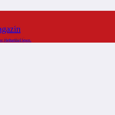
agazin
 Heftartikel lesen.