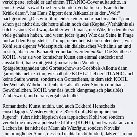
verkörperte, sobald er auf einem TITANIC-Cover auftauchte, in
einer Gestalt sowohl die herrschenden Verhältnisse als auch die
Kritik daran“, hat Hans Zippert dem Altkanzler in der „Welt“
nachgerufen. „Das wird ihm leider keiner mehr nachmachen“, und
schon gar nicht die, die heute allein noch das (Kapital-)Verhältnis als
solches sind. Kohl war, darüber weit hinaus, der Witz, für den ihn so
viele gehalten haben, und wenn jeder (gute) Witz das Seine in Frage
und auf den Kopf stellt – Trump, nebenbei, ist ein schlechter –, war
Kohl sein eigener Widerspruch, ein dialektisches Verhältnis an und
in sich, über dem Kabarett redundant werden
mußte
. Die Synthese
KOHL, war sie von komischer Kunst erst einmal entdeckt und
ausstaffiert, hatte mit geistig-moralischen Wenden,
Spätgeburtsgnaden und Gorbatschow-ist-Goebbels-Allotria dann
gar nichts mehr zu tun, weshalb die KOHL-Titel der TITANIC auch
keine Satire waren, sondern ein Gottesdienst, in dem sich KOHL
der Welt als Wahrheit offenbarte, als höchster Sinn im durchaus
Gewöhnlichen. KOHL war das (auch klangmagisch plausible)
Zauberwort, und daraus ergab sich alles.
Romantische Kunst mithin, und auch Eckhard Henscheids
einschlägiges Meisterwerk, die ’85er Kohl-„Biographie einer
Jugend“, führt nicht läppisch den täppischen Kohl vor, sondern
verehrt die universalpoetische Chiffre (KOHL), und was daran zum
Lachen ist, ist nicht der Mann als Witzfigur, sondern Novalis’
„ursprünglicher Sinn“, dessen Totalität nicht hindert, daß er – in und