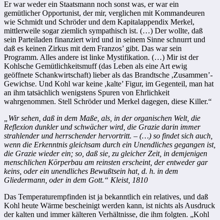
Er war weder ein Staatsmann noch sonst was, er war ein
gemütlicher Opportunist, der mir, verglichen mit Kommandeuren
wie Schmidt und Schröder und dem Kapitalappendix Merkel,
mittlerweile sogar ziemlich sympathisch ist. (…) Der wollte, daß
sein Parteiladen finanziert wird und in seinem Sinne schnurrt und
daß es keinen Zirkus mit dem Franzos’ gibt. Das war sein
Programm. Alles andere ist linke Mystifikation. (…) Mir ist der
Kohlsche Gemütlichkeitsmuff (das Leben als eine Art ewig
geöffnete Schankwirtschaft) lieber als das Brandtsche ,Zusammen’-
Gewichse. Und Kohl war keine ,kalte’ Figur, im Gegenteil, man hat
an ihm tatsächlich wenigstens Spuren von Ehrlichkeit
wahrgenommen. Stell Schröder und Merkel dagegen, diese Killer.“
„Wir sehen, daß in dem Maße, als, in der organischen Welt, die
Reflexion dunkler und schwächer wird, die Grazie darin immer
strahlender und herrschender hervortritt. – (…) so findet sich auch,
wenn die Erkenntnis gleichsam durch ein Unendliches gegangen ist,
die Grazie wieder ein; so, daß sie, zu gleicher Zeit, in demjenigen
menschlichen Körperbau am reinsten erscheint, der entweder gar
keins, oder ein unendliches Bewußtsein hat, d. h. in dem
Gliedermann, oder in dem Gott.“ Kleist, 1810
Das Temperaturempfinden ist ja bekanntlich ein relatives, und daß
Kohl heute Wärme bescheinigt werden kann, ist nichts als Ausdruck
der kalten und immer kälteren Verhältnisse, die ihm folgten. „Kohl