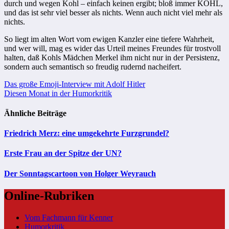
durch und wegen Kohl – einfach keinen ergibt; bloß immer KOHL,
und das ist sehr viel besser als nichts. Wenn auch nicht viel mehr als
nichts.
So liegt im alten Wort vom ewigen Kanzler eine tiefere Wahrheit,
und wer will, mag es wider das Urteil meines Freundes für trostvoll
halten, daß Kohls Mädchen Merkel ihm nicht nur in der Persistenz,
sondern auch semantisch so freudig rudernd nacheifert.
Beitragsnavigation
Das große Emoji-Interview mit Adolf Hitler
Diesen Monat in der Humorkritik
Ähnliche Beiträge
Friedrich Merz: eine umgekehrte Furzgrundel?
Erste Frau an der Spitze der UN?
Der Sonntagscartoon von Holger Weyrauch
Online-Rubriken
Vom Fachmann für Kenner
Humorkritik