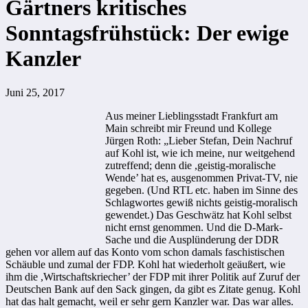
Gärtners kritisches
Sonntagsfrühstück: Der ewige
Kanzler
Juni 25, 2017
Aus meiner Lieblingsstadt Frankfurt am
Main schreibt mir Freund und Kollege
Jürgen Roth: „Lieber Stefan, Dein Nachruf
auf Kohl ist, wie ich meine, nur weitgehend
zutreffend; denn die ,geistig-moralische
Wende’ hat es, ausgenommen Privat-TV, nie
gegeben. (Und RTL etc. haben im Sinne des
Schlagwortes gewiß nichts geistig-moralisch
gewendet.) Das Geschwätz hat Kohl selbst
nicht ernst genommen. Und die D-Mark-
Sache und die Ausplünderung der DDR
gehen vor allem auf das Konto vom schon damals faschistischen
Schäuble und zumal der FDP. Kohl hat wiederholt geäußert, wie
ihm die ,Wirtschaftskriecher’ der FDP mit ihrer Politik auf Zuruf der
Deutschen Bank auf den Sack gingen, da gibt es Zitate genug. Kohl
hat das halt gemacht, weil er sehr gern Kanzler war. Das war alles.