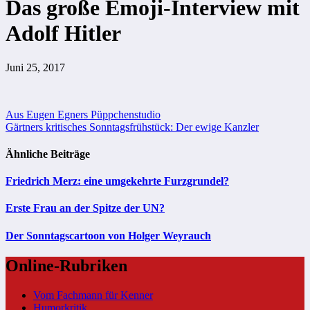
Das große Emoji-Interview mit
Adolf Hitler
Juni 25, 2017
Beitragsnavigation
Aus Eugen Egners Püppchenstudio
Gärtners kritisches Sonntagsfrühstück: Der ewige Kanzler
Ähnliche Beiträge
Friedrich Merz: eine umgekehrte Furzgrundel?
Erste Frau an der Spitze der UN?
Der Sonntagscartoon von Holger Weyrauch
Online-Rubriken
Vom Fachmann für Kenner
Humorkritik