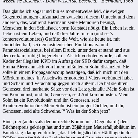
wissen sie Bescheid. / Dann wissen sie Bescheid.“ Biermann, 1968
Das glaube ich sogar und bin es momentweise leid, die ewigen
Gegenrechnungen aufzumachen zwischen diesem Unrecht und dem
anderen, das, während Biermann seine Memoiren besingt,
Menschen in den Schlafsack vorm Karstadt nötigt. Ein Leben ist ein
Leben ist ein Leben, und daß drei Jahre für ein (und sei’s
konterrevolutionäres) Graffito die Welt, wie sie heute ist, mit
einrichten half, sei dem ostdeutschen Funktionärs- und
Paranoiasozialismus, bei allem Druck, unter dem er stand und aus
dem er kam, ruhig hingerieben. „Als ich verboten wurde, sollten
Kader der illegalen KPD im Auftrag der SED dafür sorgen, daß
Emma Biermann sich von ihrem mißratenen Sohn distanziert. Sie
sollte in einem Propagandacoup bestätigen, daß ich mich mit den
Mördern meines [in Auschwitz ermordeten] Vaters verbündet habe,
und Scham und Verachtung gegen mich äußern. Da hat sie ihren
Genossen drei markante Sätze vor den Latz geknallt: ,Mein Sohn ist
ein Kommunist, und ihr, Genossen, seid Antikommunisten. Mein
Sohn ist ein Revolutionär, und ihr, Genossen, seid
Konterrevolutionäre. Mein Sohn ist ein junger Dichter, und ihr,
Genossen, seid alte Schweine.’“ Was ist der Sohn jetzt?
Einer, der (anders als der aufrechte Kommunist Degenhardt) den
Büchnerpreis gekriegt hat und zum 25jährigen Mauerfalljubiläum im
Bundestag klampfen durfte, „das Lieblingslied der Häftlinge in der