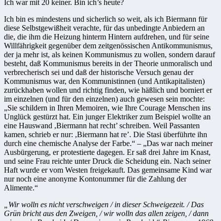
Ich war mit 20 keiner. Bin ich’s heute?
Ich bin es mindestens und sicherlich so weit, als ich Biermann für
diese Selbstgewißheit verachte, für das unbedingte Anbiedern an
die, die ihm die Heizung hinterm Hintern aufdrehen, und für seine
Willfährigkeit gegenüber dem zeitgenössischen Antikommunismus,
der ja mehr ist, als keinen Kommunismus zu wollen, sondern darauf
besteht, daß Kommunismus bereits in der Theorie unmoralisch und
verbrecherisch sei und daß der historische Versuch genau der
Kommunismus war, den Kommunistinnen (und Antikapitalisten)
zurückhaben wollen und richtig finden, wie häßlich und borniert er
im einzelnen (und für den einzelnen) auch gewesen sein mochte:
„Sie schildern in Ihren Memoiren, wie Ihre Courage Menschen ins
Unglück gestürzt hat. Ein junger Elektriker zum Beispiel wollte an
eine Hauswand ,Biermann hat recht’ schreiben. Weil Passanten
kamen, schrieb er nur: ,Biermann hat re’. Die Stasi überführte ihn
durch eine chemische Analyse der Farbe.“ – „Das war nach meiner
Ausbürgerung, er protestierte dagegen. Er saß drei Jahre im Knast,
und seine Frau reichte unter Druck die Scheidung ein. Nach seiner
Haft wurde er vom Westen freigekauft. Das gemeinsame Kind war
nur noch eine anonyme Kontonummer für die Zahlung der
Alimente.“
„Wir wolln es nicht verschweigen / in dieser Schweigezeit. / Das
Grün bricht aus den Zweigen, / wir wolln das allen zeigen, / dann