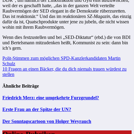
DDR“, um nämlich der Linksfraktion und Gysi eins auszuwischen,
weil der es geschafft hatte, „das in der ganzen Welt verteilte
Raubvermögen der SED elegant in die Demokratie rüberzuretten.
Das ist reaktionär.“ Und das im reaktionären
SZ-Magazin
, das einzig
dafür da ist, Quatschprodukte unter jene zu jubeln, die nicht wissen
wohin mit ihrem Raubvermögen.
Wenn dies festzustellen und bei „SED-Diktatur“ (ebd.) die von BDI
und Bertelsmann mitzudenken heißt, Kommunist zu sein: dann bin
ich’s gern.
Beitragsnavigation
Polit-Stimmen zum möglichen SPD-Kanzlerkandidaten Martin
Schulz
10 Fragen an einen Bäcker, die du dich niemals trauen würdest zu
stellen
Ähnliche Beiträge
Friedrich Merz: eine umgekehrte Furzgrundel?
Erste Frau an der Spitze der UN?
Der Sonntagscartoon von Holger Weyrauch