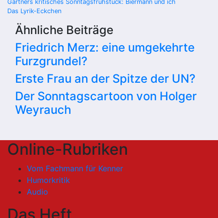
Beitragsnavigation
Gärtners kritisches Sonntagsfrühstück: Biermann und ich
Das Lyrik-Eckchen
Ähnliche Beiträge
Friedrich Merz: eine umgekehrte
Furzgrundel?
Erste Frau an der Spitze der UN?
Der Sonntagscartoon von Holger
Weyrauch
Online-Rubriken
Vom Fachmann für Kenner
Humorkritik
Audio
Das Heft