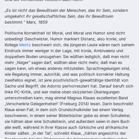
„Es ist nicht das Bewußtsein der Menschen, das ihr Sein, sondern
umgekehrt ihr gesellschaftliches Sein, das ihr Bewußtsein
bestimmt.“ Marx, 18
5
9
Politische Korrektheit ist Moral, und Moral und Humor sind nicht
unbedingt Geschwister. Humor markiert Distanz, also Ironie, und
Kollege
Mentz
beschwert sich, die jüngeren Leute wären nach seinem
Eindruck immer weniger in der Lage, mit Ironie, Ambivalenz und
doppeltem Boden umzugehen: Sie wüßten lediglich, daß man nicht
mehr „Neger“ sagen darf, wüßten aber nicht mehr, daß man es
sagen kann, um etwas anderes mitzuteilen. Sprachregelungen sind,
wie Regelung immer, autoritär, und was politisch korrekter Haltung
zweifellos eignet, ist jene positivistisch-gewalttätige Identität von
Sache und Begriff, die Adorno perhorresziert hat. Darauf beruft sich
linke PC-Kritik, und wer meine oben skizzierten Überlegungen
unterschreiben kann, mag einmal Magnus Klaues exzellenten Band
„Verschenkte Gelegenheiten“ (Freiburg 2014) lesen. Darin beschreibt
Klaue einen Fall, in dem sich Grundschulkinder bei einem Verlag
beschweren, in einem seiner Bilderbücher gebe es einen Schulleiter,
sie hätten aber eine Schulleiter
in
, und außerdem seien in dem Buch
alle weiß, während in ihrer Klasse auch türkische und afrikanische
Kinder säßen. „In der Tat“, schreibt Klaue, „hätten angesichts der