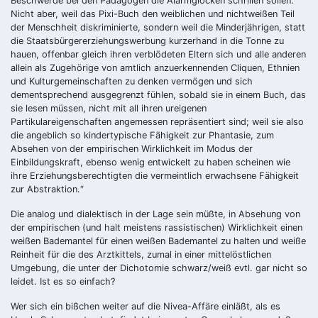
Beschwerde bei den Pädagogen die Alarmglocken schrillen sollen.
Nicht aber, weil das Pixi-Buch den weiblichen und nichtweißen Teil
der Menschheit diskriminierte, sondern weil die Minderjährigen, statt
die Staatsbürgererziehungswerbung kurzerhand in die Tonne zu
hauen, offenbar gleich ihren verblödeten Eltern sich und alle anderen
allein als Zugehörige von amtlich anzuerkennenden Cliquen, Ethnien
und Kulturgemeinschaften zu denken vermögen und sich
dementsprechend ausgegrenzt fühlen, sobald sie in einem Buch, das
sie lesen müssen, nicht mit all ihren ureigenen
Partikulareigenschaften angemessen repräsentiert sind; weil sie also
die angeblich so kindertypische Fähigkeit zur Phantasie, zum
Absehen von der empirischen Wirklichkeit im Modus der
Einbildungskraft, ebenso wenig entwickelt zu haben scheinen wie
ihre Erziehungsberechtigten die vermeintlich erwachsene Fähigkeit
zur Abstraktion.“
Die analog und dialektisch in der Lage sein müßte, in Absehung von
der empirischen (und halt meistens rassistischen) Wirklichkeit einen
weißen Bademantel für einen weißen Bademantel zu halten und weiße
Reinheit für die des Arztkittels, zumal in einer mittelöstlichen
Umgebung, die unter der Dichotomie schwarz/weiß evtl. gar nicht so
leidet. Ist es so einfach?
Wer sich ein bißchen weiter auf die Nivea-Affäre einläßt, als es