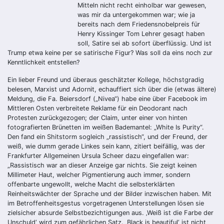
Mitteln nicht recht einholbar war gewesen,
was mir da untergekommen war; wie ja
bereits nach dem Friedensnobelpreis für
Henry Kissinger Tom Lehrer gesagt haben
soll, Satire sei ab sofort überflüssig. Und ist
Trump etwa keine per se satirische Figur? Was soll da eins noch zur
Kenntlichkeit entstellen?
Ein lieber Freund und überaus geschätzter Kollege, höchstgradig
belesen, Marxist und Adornit, echauffiert sich über die (etwas ältere)
Meldung, die Fa. Beiersdorf („Nivea“) habe eine über Facebook im
Mittleren Osten verbreitete Reklame für ein Deodorant nach
Protesten zurückgezogen; der Claim, unter einer von hinten
fotografierten Brünetten im weißen Bademantel: „White Is Purity“.
Den fand ein Shitstorm sogleich „rassistisch“, und der Freund, der
weiß, wie dumm gerade Linkes sein kann, zitiert beifällig, was der
Frankfurter Allgemeinen Ursula Scheer dazu eingefallen war:
„Rassistisch war an dieser Anzeige gar nichts. Sie zeigt keinen
Millimeter Haut, welcher Pigmentierung auch immer, sondern
offenbarte ungewollt, welche Macht die selbsterklärten
Reinheitswächter der Sprache und der Bilder inzwischen haben. Mit
im Betroffenheitsgestus vorgetragenen Unterstellungen lösen sie
zielsicher absurde Selbstbezichtigungen aus. ‚Weiß ist die Farbe der
Unschuld‘ wird zum gefährlichen Satz. ‚Black is beautiful‘ ist nicht