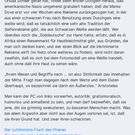
Ursula Scheer getan hat, findet beim ersten Googeln heraus, daß
amerikanische Nazis umgehend gratuliert haben; daß die Marke
Dove erst vor vier Wochen eine Reklame zurückgezogen hat, in der
aus einer schwarzen Frau nach Benutzung eines Duschgels eine
weiße wird; daß es tatsächlich eine sehr alte Tradition der
Seifenreklame gibt, die aus Schwarzen Weiße werden läßt. Wer
überdies noch die „Süddeutsche“ zur Hand hatte, erfuhr, daß es in
Afrika einen Riesenmarkt für Hautbleichmittel gibt, aus Gründen, die
man sich denken kann, und wer einen Blick auf die inkriminierte
Reklame wirft (im Netz ohne weiteres zu finden), wird nicht daran
zweifeln, daß es sich bei dem Fotomodell um eine Weiße handelt,
auch ohne daß ihre Haut zu sehen wäre.
„Ihrem Wesen und Begriffe nach … ist also Sittlichkeit das Innehalten
der Mitte. Fragt man dagegen nach dem Werte und dem Guten
überhaupt, so bezeichnet sie darin ein Äußerstes.“ Aristoteles
Man kann der PC von links vorwerfen, autoritär, gratismoralisch,
humorlos und anmaßend zu sein, und man darf bezweifeln, daß sie
jene, die sie grimmig exekutieren, zu besseren Menschen macht. Was
bei allem Argwohn aber nicht aus den Augen verloren sei, ist, daß
sie ihren Grund hat. Und zwar ihren schlechten.
Beitragsnavigation
Der schlimmste Fluch des Pharao