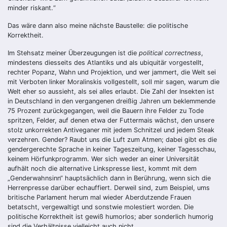
minder riskant.“
Das wäre dann also meine nächste Baustelle: die politische
Korrektheit.
Im Stehsatz meiner Überzeugungen ist die
political correctness
,
mindestens diesseits des Atlantiks und als ubiquitär vorgestellt,
rechter Popanz, Wahn und Projektion, und wer jammert, die Welt sei
mit Verboten linker Moralinskis vollgestellt, soll mir sagen, warum die
Welt eher so aussieht, als sei alles erlaubt. Die Zahl der Insekten ist
in Deutschland in den vergangenen dreißig Jahren um beklemmende
75 Prozent zurückgegangen, weil die Bauern ihre Felder zu Tode
spritzen, Felder, auf denen etwa der Futtermais wächst, den unsere
stolz unkorrekten Antiveganer mit jedem Schnitzel und jedem Steak
verzehren. Gender? Raubt uns die Luft zum Atmen; dabei gibt es die
gendergerechte Sprache in keiner Tageszeitung, keiner Tagesschau,
keinem Hörfunkprogramm. Wer sich weder an einer Universität
aufhält noch die alternative Linkspresse liest, kommt mit dem
„Genderwahnsinn“ hauptsächlich dann in Berührung, wenn sich die
Herrenpresse darüber echauffiert. Derweil sind, zum Beispiel, ums
britische Parlament herum mal wieder Aberdutzende Frauen
betatscht, vergewaltigt und sonstwie molestiert worden. Die
politische Korrektheit ist gewiß humorlos; aber sonderlich humorig
sind die Verhältnisse vielleicht auch nicht.