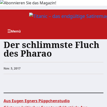
Zum
Inhalt
springen
Der schlimmste Fluch
des Pharao
Nov. 5, 2017
Aus Eugen Egners Püppchenstudio