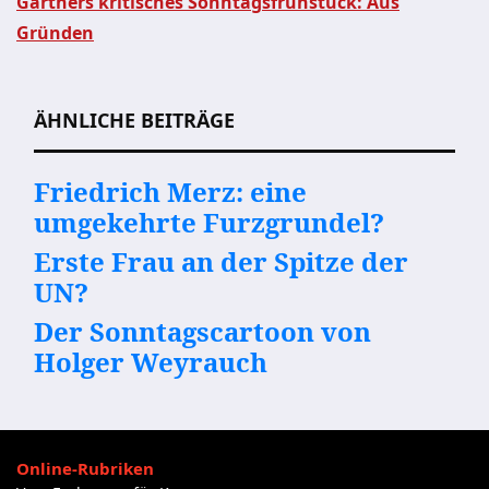
Gärtners kritisches Sonntagsfrühstück: Aus
Beitragsnavigation
Gründen
ÄHNLICHE BEITRÄGE
Friedrich Merz: eine
umgekehrte Furzgrundel?
Erste Frau an der Spitze der
UN?
Der Sonntagscartoon von
Holger Weyrauch
Online-Rubriken