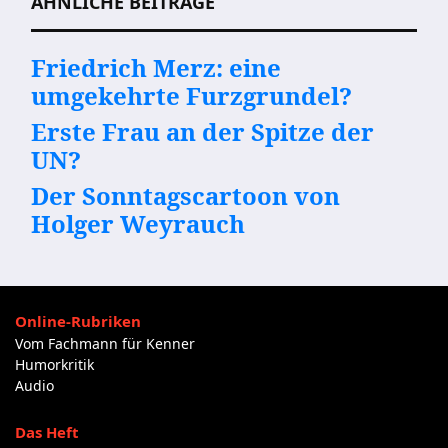
ÄHNLICHE BEITRÄGE
Friedrich Merz: eine
umgekehrte Furzgrundel?
Erste Frau an der Spitze der
UN?
Der Sonntagscartoon von
Holger Weyrauch
Online-Rubriken
Vom Fachmann für Kenner
Humorkritik
Audio
Das Heft