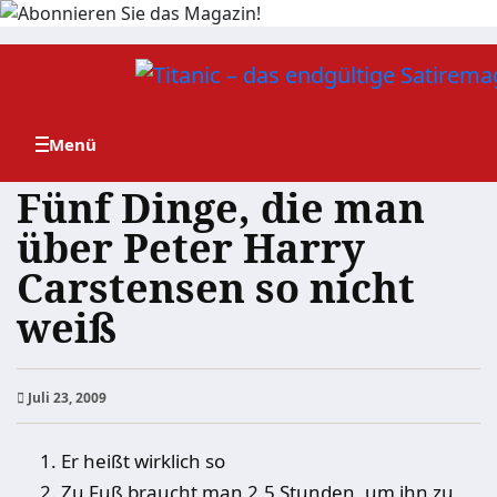
Zum
Inhalt
springen
Fünf Dinge, die man
über Peter Harry
Carstensen so nicht
weiß
Juli 23, 2009
Er heißt wirklich so
Zu Fuß braucht man 2,5 Stunden, um ihn zu