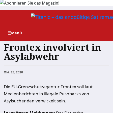
Zum
Inhalt
springen
Frontex involviert in
Asylabwehr
Okt. 28, 2020
Die EU-Grenzschutzagentur Frontex soll laut
Medienberichten in illegale Pushbacks von
Asylsuchenden verwickelt sein.
In weiteren Meldungen:
Der Deutsche