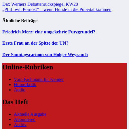
Beitragsnavigation
Dax Werners Debattenrückspiegel KW20
„Pfiffi will Pornos!“ – wenn Hunde in die Pubertät kommen
Ähnliche Beiträge
Friedrich Merz: eine umgekehrte Furzgrundel?
Erste Frau an der Spitze der UN?
Der Sonntagscartoon von Holger Weyrauch
Online-Rubriken
Vom Fachmann für Kenner
Humorkritik
Audio
Das Heft
Aktuelle Ausgabe
Abonnieren
Archiv