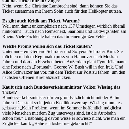
Gilt das Ticket nur für Züge?
Nein, wenn Sie Christine Lambrecht sind, dann können Sie das
Ticket zusammen mit Ihrem Sohn auch für den Helikopter nutzen.
Es gibt auch Kritik am Ticket. Warum?
Weil man damit unkompliziert nach 137 Umstiegen wirklich überall
hinkommt – auch nach Remscheid, Saarlouis und Ludwigshafen am
Rhein. Viele Fachleute halten das für einen großen Fehler.
Welche Promis wollen sich das Ticket kaufen?
Unter anderem Gerhard Schröder und So-yeon Schröder-Kim. Sie
möchten mit dem Regionalexpress von Hannover nach Moskau
fahren und dort ein bisschen beten. Außerdem plant Fynn Kliemann
eine Reise nach „Portugal“. George W. Bush will in den Irak. Und
Alice Schwarzer hat vor, mit dem Ticket zur Post zu fahren, um den
nächsten Offenen Brief abzuschicken.
Kauft sich auch Bundesverkehrsminister Volker Wissing das
Ticket?
Bundesverkehrsminister dürfen grundsätzlich nicht mit der Bahn
fahren. Das steht so in jedem Koalitionsvertrag. Wissing nimmt es
gelassen: „Kein Problem, wenn im Sommer hoffentlich möglichst
viele Menschen mit dem Zug unterwegs sind, ist die Autobahn
schön frei.“ Unabhängig davon wisse er sowieso nicht, wie man ein
Zugticket kauft. „Habe ich bisher nie gebraucht!“