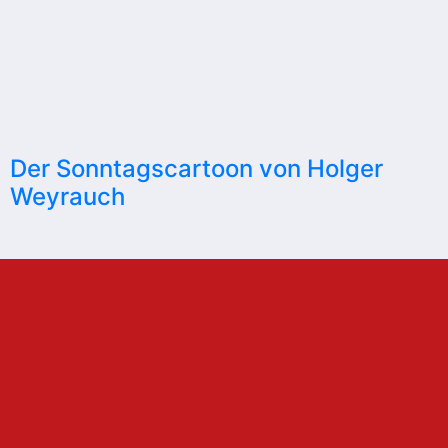
Der Sonntagscartoon von Holger
Weyrauch