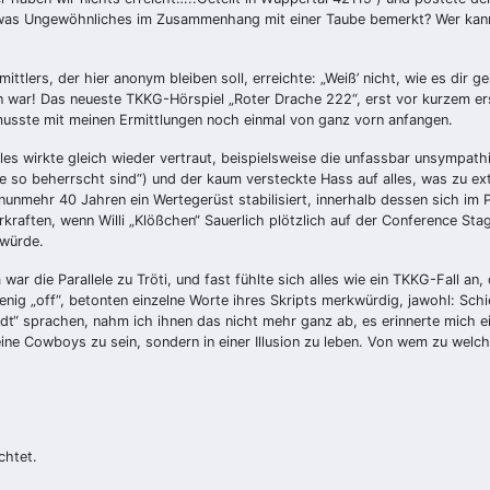
 etwas Ungewöhnliches im Zusammenhang mit einer Taube bemerkt? Wer kan
ittlers, der hier anonym bleiben soll, erreichte: „Weiß’ nicht, wie es dir 
en war! Das neueste TKKG-Hörspiel „Roter Drache 222“, erst vor kurzem er
 musste mit meinen Ermittlungen noch einmal von ganz vorn anfangen.
es wirkte gleich wieder vertraut, beispielsweise die unfassbar unsympathi
e so beherrscht sind“) und der kaum versteckte Hass auf alles, was zu e
 nunmehr 40 Jahren ein Wertegerüst stabilisiert, innerhalb dessen sich im
kraften, wenn Willi „Klößchen“ Sauerlich plötzlich auf der Conference St
 würde.
a war die Parallele zu Tröti, und fast fühlte sich alles wie ein TKKG-Fall
nig „off“, betonten einzelne Worte ihres Skripts merkwürdig, jawohl: Sch
“ sprachen, nahm ich ihnen das nicht mehr ganz ab, es erinnerte mich ein 
ine Cowboys zu sein, sondern in einer Illusion zu leben. Von wem zu wel
chtet.