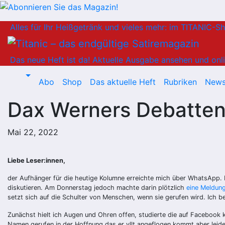
Zum
Alles für Ihr Heißgetränk und vieles mehr: im TITANIC-S
Inhalt
springen
Das neue Heft ist da!
Aktuelle Ausgabe ansehen und onli
Abo
Shop
Das aktuelle Heft
Rubriken
News
Dax Werners Debatte
Mai 22, 2022
Liebe Leser:innen,
der Aufhänger für die heutige Kolumne erreichte mich über WhatsApp. 
diskutieren. Am Donnerstag jedoch machte darin plötzlich
eine Meldun
setzt sich auf die Schulter von Menschen, wenn sie gerufen wird. Ich 
Zunächst hielt ich Augen und Ohren offen, studierte die auf Facebook
Namen gerufen in der Hoffnung das er vllt angeflogen kommt aber leide