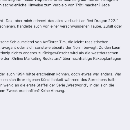
n sachdienliche Hinweise zum Verbleib von Tröti machen? Jede
geht, Dax, aber mich erinnert das alles verflucht an Red Dragon 222.“
schienen, handelte auch von einer verschwundenen Taube. Zufall oder
sche Schlaumeierei von Anführer Tim, die leicht rassistischen
xtravagant oder sich sonstwie abseits der Norm bewegt. Zu den kaum
 Prinzip nichts anderes zurückgewünscht wird als die westdeutschen
age der „Online Marketing Rockstars“ über nachhaltige Kakaoplantagen
 an, der auch 1994 hätte erscheinen können, doch etwas war anders. War
ienen sich ihrer eigenen Künstlichkeit während des Sprechens halb
wenig an die erste Staffel der Serie „Westworld“, in der sich die
chem Zweck erschaffen? Keine Ahnung.