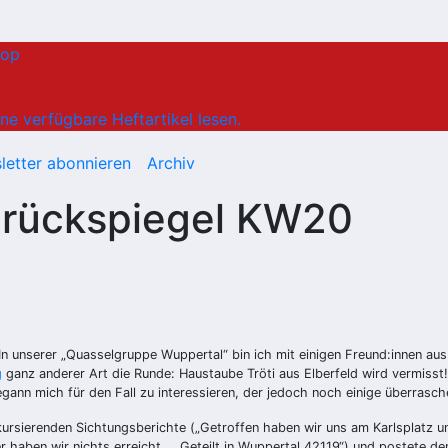
hop
ne verfügbare Heftartikel lesen.
letter abonnieren
Archiv
nrückspiegel KW20
In unserer „Quasselgruppe Wuppertal“ bin ich mit einigen Freund:innen a
g
ganz anderer Art die Runde: Haustaube Tröti aus Elberfeld wird vermisst!
begann mich für den Fall zu interessieren, der jedoch noch einige überr
 kursierenden Sichtungsberichte („Getroffen haben wir uns am Karlsplatz
r haben wir nichts erreicht…..Geteilt in Wuppertal 42119“) und postete de