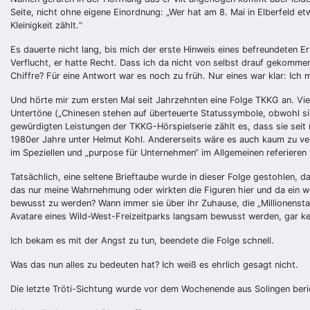
Seite, nicht ohne eigene Einordnung: „Wer hat am 8. Mai in Elberfeld
Kleinigkeit zählt.“
Es dauerte nicht lang, bis mich der erste Hinweis eines befreundeten Erm
Verflucht, er hatte Recht. Dass ich da nicht von selbst drauf gekomm
Chiffre? Für eine Antwort war es noch zu früh. Nur eines war klar: Ich
Und hörte mir zum ersten Mal seit Jahrzehnten eine Folge TKKG an. Viel
Untertöne („Chinesen stehen auf überteuerte Statussymbole, obwohl si
gewürdigten Leistungen der TKKG-Hörspielserie zählt es, dass sie seit
1980er Jahre unter Helmut Kohl. Andererseits wäre es auch kaum zu ver
im Speziellen und „purpose für Unternehmen“ im Allgemeinen referieren
Tatsächlich, eine seltene Brieftaube wurde in dieser Folge gestohlen, d
das nur meine Wahrnehmung oder wirkten die Figuren hier und da ein we
bewusst zu werden? Wann immer sie über ihr Zuhause, die „Millionenstadt
Avatare eines Wild-West-Freizeitparks langsam bewusst werden, gar ke
Ich bekam es mit der Angst zu tun, beendete die Folge schnell.
Was das nun alles zu bedeuten hat? Ich weiß es ehrlich gesagt nicht.
Die letzte Tröti-Sichtung wurde vor dem Wochenende aus Solingen beri