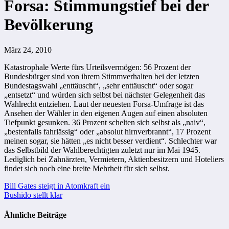
Forsa: Stimmungstief bei der
Bevölkerung
März 24, 2010
Katastrophale Werte fürs Urteilsvermögen: 56 Prozent der
Bundesbürger sind von ihrem Stimmverhalten bei der letzten
Bundestagswahl „enttäuscht“, „sehr enttäuscht“ oder sogar
„entsetzt“ und würden sich selbst bei nächster Gelegenheit das
Wahlrecht entziehen. Laut der neuesten Forsa-Umfrage ist das
Ansehen der Wähler in den eigenen Augen auf einen absoluten
Tiefpunkt gesunken. 36 Prozent schelten sich selbst als „naiv“,
„bestenfalls fahrlässig“ oder „absolut hirnverbrannt“, 17 Prozent
meinen sogar, sie hätten „es nicht besser verdient“. Schlechter war
das Selbstbild der Wahlberechtigten zuletzt nur im Mai 1945.
Lediglich bei Zahnärzten, Vermietern, Aktienbesitzern und Hoteliers
findet sich noch eine breite Mehrheit für sich selbst.
Beitragsnavigation
Bill Gates steigt in Atomkraft ein
Bushido stellt klar
Ähnliche Beiträge