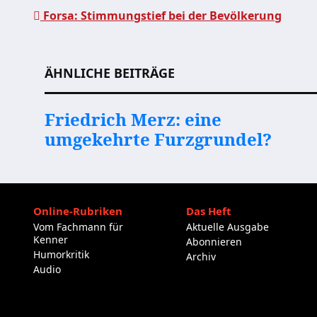
Forsa: Stimmungstief bei der Bevölkerung
Beitragsnavigation
ÄHNLICHE BEITRÄGE
Friedrich Merz: eine
umgekehrte Furzgrundel?
Online-Rubriken
Das Heft
Vom Fachmann für
Aktuelle Ausgabe
Kenner
Abonnieren
Humorkritik
Archiv
Audio