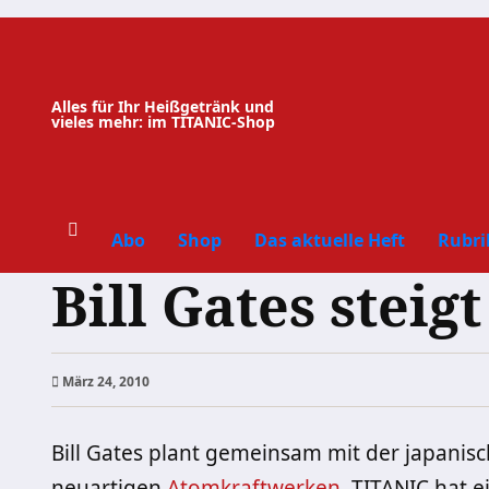
Zum
Inhalt
springen
Alles für Ihr Heißgetränk und
vieles mehr: im TITANIC-Shop
Abo
Shop
Das aktuelle Heft
Rubri
Bill Gates steig
März 24, 2010
Bill Gates plant gemeinsam mit der japanis
neuartigen
Atomkraftwerken
. TITANIC hat e