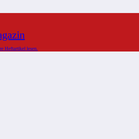
agazin
 Heftartikel lesen.