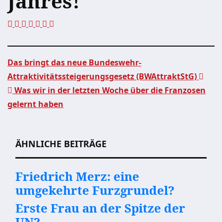
Jahres!
Das bringt das neue Bundeswehr-
Attraktivitätssteigerungsgesetz (BWAttraktStG)
Beitragsnavigation
Was wir in der letzten Woche über die Franzosen
gelernt haben
ÄHNLICHE BEITRÄGE
Friedrich Merz: eine
umgekehrte Furzgrundel?
Erste Frau an der Spitze der
UN?