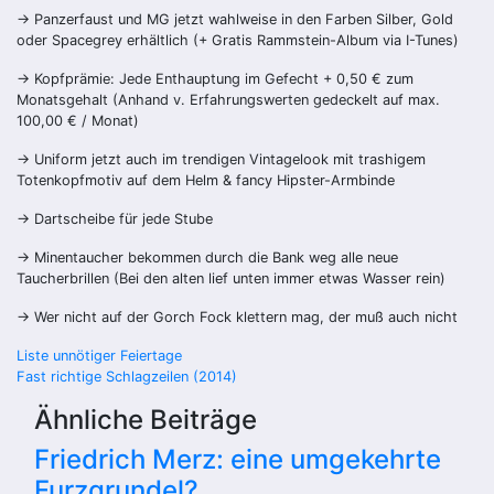
→ Panzerfaust und MG jetzt wahlweise in den Farben Silber, Gold
oder Spacegrey erhältlich (+ Gratis Rammstein-Album via I-Tunes)
→ Kopfprämie: Jede Enthauptung im Gefecht + 0,50 € zum
Monatsgehalt (Anhand v. Erfahrungswerten gedeckelt auf max.
100,00 € / Monat)
→ Uniform jetzt auch im trendigen Vintagelook mit trashigem
Totenkopfmotiv auf dem Helm & fancy Hipster-Armbinde
→ Dartscheibe für jede Stube
→ Minentaucher bekommen durch die Bank weg alle neue
Taucherbrillen (Bei den alten lief unten immer etwas Wasser rein)
→ Wer nicht auf der Gorch Fock klettern mag, der muß auch nicht
Beitragsnavigation
Liste unnötiger Feiertage
Fast richtige Schlagzeilen (2014)
Ähnliche Beiträge
Friedrich Merz: eine umgekehrte
Furzgrundel?