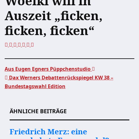
Woelki will in
Auszeit „ficken,
ficken, ficken“
Aus Eugen Egners Püppchenstudio
Dax Werners Debattenrückspiegel KW 38 –
Beitragsnavigation
Bundestagswahl Edition
ÄHNLICHE BEITRÄGE
Friedrich Merz: eine