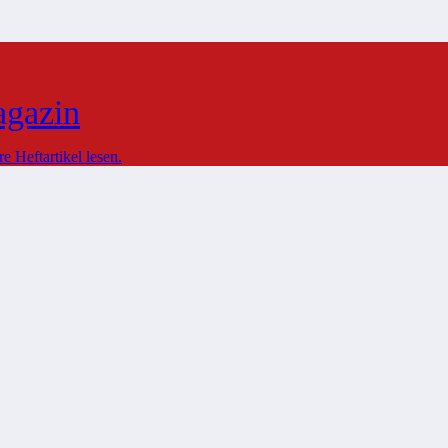
agazin
 Heftartikel lesen.