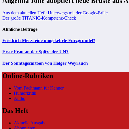
Angelina Jolie adoptiert neue Brüste aus A
Beitragsnavigation
Aus dem aktuellen Heft: Unterwegs mit der Google-Brille
Der große TITANIC-Kompetenz-Check
Ähnliche Beiträge
Friedrich Merz: eine umgekehrte Furzgrundel?
Erste Frau an der Spitze der UN?
Der Sonntagscartoon von Holger Weyrauch
Online-Rubriken
Vom Fachmann für Kenner
Humorkritik
Audio
Das Heft
Aktuelle Ausgabe
Abonnieren