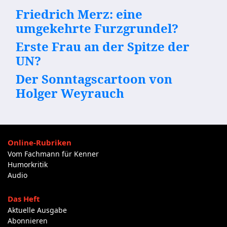
Friedrich Merz: eine
umgekehrte Furzgrundel?
Erste Frau an der Spitze der
UN?
Der Sonntagscartoon von
Holger Weyrauch
Online-Rubriken
Vom Fachmann für Kenner
Humorkritik
Audio
Das Heft
Aktuelle Ausgabe
Abonnieren