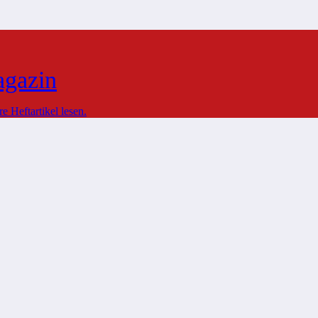
agazin
 Heftartikel lesen.