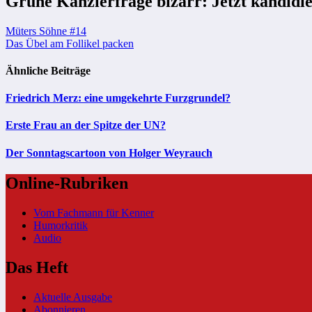
Grüne Kanzlerfrage bizarr: Jetzt kandidi
Beitragsnavigation
Müters Söhne #14
Das Übel am Follikel packen
Ähnliche Beiträge
Friedrich Merz: eine umgekehrte Furzgrundel?
Erste Frau an der Spitze der UN?
Der Sonntagscartoon von Holger Weyrauch
Online-Rubriken
Vom Fachmann für Kenner
Humorkritik
Audio
Das Heft
Aktuelle Ausgabe
Abonnieren