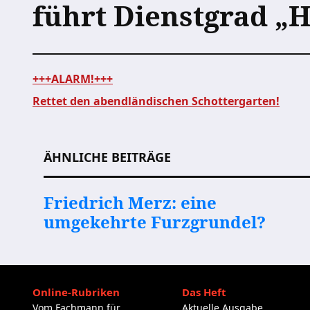
führt Dienstgrad „H
+++ALARM!+++
Rettet den abendländischen Schottergarten!
Beitragsnavigation
ÄHNLICHE BEITRÄGE
Friedrich Merz: eine
umgekehrte Furzgrundel?
Online-Rubriken
Das Heft
Vom Fachmann für
Aktuelle Ausgabe