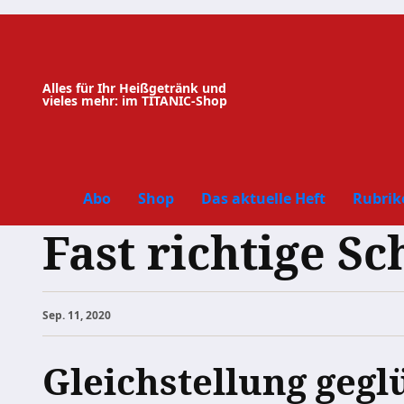
Zum
Inhalt
springen
Alles für Ihr Heißgetränk und
vieles mehr: im TITANIC-Shop
Abo
Shop
Das aktuelle Heft
Rubrik
Fast richtige Sc
Sep. 11, 2020
Gleichstellung geg