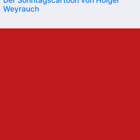
Der Sonntagscartoon von Holger
Weyrauch