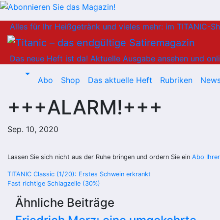
Zum
Alles für Ihr Heißgetränk und vieles mehr: im TITANIC-S
Inhalt
springen
Das neue Heft ist da!
Aktuelle Ausgabe ansehen und onli
Abo
Shop
Das aktuelle Heft
Rubriken
News
+++ALARM!+++
Sep. 10, 2020
Lassen Sie sich nicht aus der Ruhe bringen und ordern Sie ein
Abo Ihre
Beitragsnavigation
TITANIC Classic (1/20): Erstes Schwein erkrankt
Fast richtige Schlagzeile (30%)
Ähnliche Beiträge