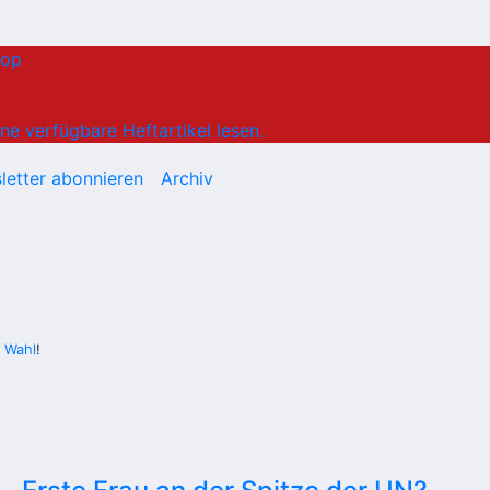
hop
ne verfügbare Heftartikel lesen.
letter abonnieren
Archiv
r Wahl
!